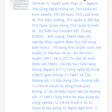
TP.HCM: 1/ Tuyển sinh Thạc sĩ: - Ngành:
ThS Công nghệ thông tin, ThS Quản trị
kinh doanh, ThS Kế toán, ThS Luật kinh
tế, ThS Điều dưỡng, ThS Quản lý đất đai,
ThS Quản lý xây dựng, ThS Quản lý kinh
tế - Dự kiến học chuyển đổi: Tháng
8/2026. - Đối tượng: TNĐH (Nếu tốt
nghiệp khác ngành được học bổ sung
kiến thức). - Phương thức tuyển sinh: Xét
tuyển; 2/ Đại học từ xa - ĐT ĐH trực
tuyến: (VB 1, VB 2, LT); Thi đạt đủ môn
được xét TNĐH - KG lớp học mới hàng
tháng (Ngành ĐT: 1/ Công nghệ kỹ thuật
(CNKT) giao thông: 1.1 CNKT XD Cầu
đường bộ; 1.2 Xây dựng Cầu- Đường sắt;
1.3 Thanh tra và QL công trình giao
thông. 2/ QL và Điều hành vận tải đường
sắt. 3/ CNKT Công trình XD dân dụng và
công nghiệp. 4/ CN kỹ thuật ô tô. 5/
Quản lý xây dựng. 6/ Ngôn Ngữ Anh. 7/