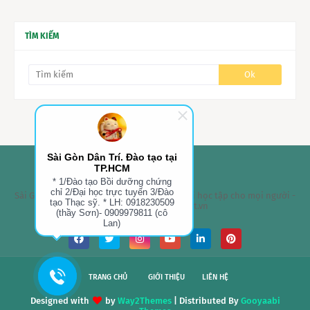
TÌM KIẾM
Sài Gòn Dân Trí. Đào tạo tại
TP.HCM
* 1/Đào tạo Bồi dưỡng chứng
chỉ 2/Đại học trực tuyến 3/Đào
Sài Gòn Dân Trí - Đào Tạo Tại TPHCM- Cơ hội học tập cho mọi người -
tạo Thạc sỹ. * LH: 0918230509
Website: tuyensinh.net.vn
(thầy Sơn)- 0909979811 (cô
Lan)
TRANG CHỦ
GIỚI THIỆU
LIÊN HỆ
Designed with
by
Way2Themes
| Distributed By
Gooyaabi