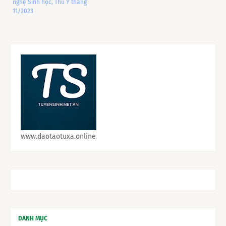
nghệ Sinh học, Thú Y tháng
11/2023
www.daotaotuxa.online
DANH MỤC