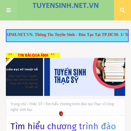
ông Tin Tuyển Sinh - Đào Tạo Tại TP.HCM: 1/ Tuyển Sinh Thạc Sĩ: -
>>
<<
TIN BÀI QUA ẢNH
Trang chủ
THẠC SỸ
Tìm hiểu chương trình đào tạo Thạc sĩ Công
nghệ sinh học
Tìm hiểu chương trình đào