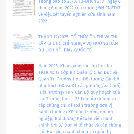
Thông báo số 2373/TB-ĐHCNGTVT ngày 6
tháng 6 năm 2022 của trường ĐH CNGTVT
về việc xét tuyển nghiên cứu sinh năm
2022
THÁNG 12/2025: TỔ CHỨC ÔN THI VÀ THI
CẤP CHỨNG CHỈ NGHIỆP VỤ HƯỚNG DẪN
DU LỊCH NỘI ĐỊA/ QUỐC TẾ
Năm 2026, Khai giảng các lớp học tại
TP.HCM: 1/ Lớp BD Quản Lý Giáo Dục và
Quản Trị Trường Học. Đối tượng: Cán bộ
phụ trách GD và ĐT các phường/xã (mới);
Hiệu trưởng/ HP/ Cán Bộ quy hoạch của
các Trường học…; 2/ Lớp bồi dưỡng và
cấp chứng chỉ Kế toán trưởng đơn vị
hành chính và Kế toán trưởng doanh
nghiệp; Bồi dưỡng Kế toán viên hành
chính SN; 3/ Đơn vị tổ chức và cấp chứng
chỉ: Học viện hành chính và quản trị