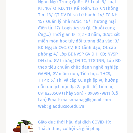
Ngôn Ngữ Trung Quốc. 8/ Luật. 9/ Luật
KT. 10/ QTKD. 11/ Kế Toán. 12/ CNThông
Tin. 13/ QT DV DL và Lữ hành. 14/ TC-NH.
15/ Quản lý nhà nước. 16/ Thương mại
điện tử. 17/ Logistics và QL Chuỗi cung
ứng...) Thời gian ĐT 2,2 - 3 năm, được xét
miễn môn học tùy đối tượng đầu vào; 3/
BD Ngạch CVC, CV, BD Lãnh đạo, QL cấp
phòng; 4/ Lớp BDNVSP GV ĐH, CĐ; NVSP
DN cho GV trường CĐ TC, TTGDNN; Lớp BD
theo tiêu chuẩn chức danh nghề nghiệp
GV ĐH, GV mầm non, Tiểu học, THCS,
THPT; 5/ Thi và cấp CC nghiệp vụ hướng
dẫn du lịch nội địa & quốc tế; Liên hệ:
0918230509 (Thầy Sơn) - 0909979811 (Cô
Lan) Email: maisonapag@gmail.com -
Web: giaoducso.edu.vn
Giáo dục thời hậu đại dịch COVID-19:
Thách thức, cơ hội và giải pháp